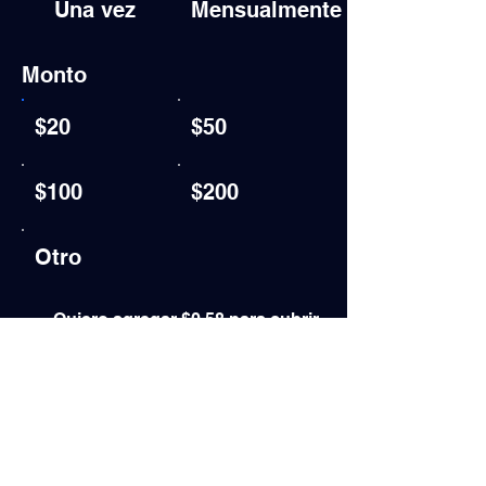
Una vez
Mensualmente
Monto
$20
$50
$100
$200
Otro
Quiero agregar $0.58 para cubrir
las tarifas de transacción.
Comentario (opcional)