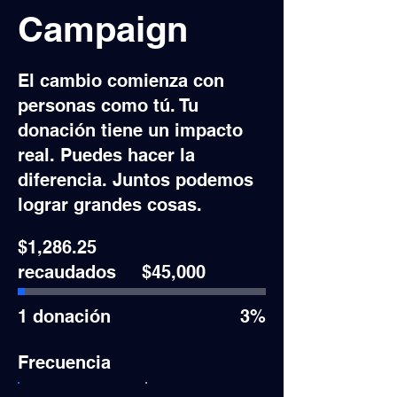
Campaign
El cambio comienza con
personas como tú. Tu
donación tiene un impacto
real. Puedes hacer la
diferencia. Juntos podemos
lograr grandes cosas.
$1,286.25
Objetivo
recaudados
$45,000
de
recaudación
de
fondos:
1 donación
3%
$45,000
Frecuencia