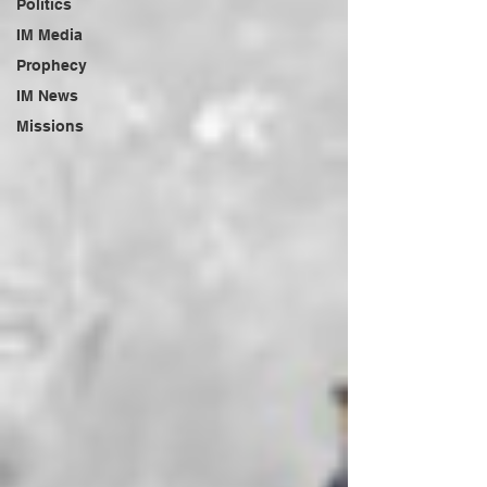
Politics
IM Media
Prophecy
IM News
Missions